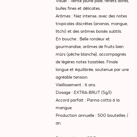
Visuel :
Teinte jaune pâle, reflets dorés,
bulles fines et délicates.
Arômes :
Nez intense, avec des notes
tropicales discrètes (ananas, mangue,
litchi) et des arômes boisés subtils.
En bouche :
Belle rondeur et
gourmandise, arômes de fruits bien
mûrs (pêche blanche), accompagnés
de légères notes toastées. Finale
longue et équilibrée, soutenue par une
agréable tension.
Vieillissement :
6 ans.
Dosage :
EXTRA-BRUT (5g/l).
Accord parfait :
Panna cotta à la
mangue.
Production annuelle :
500 bouteilles /
an.
–